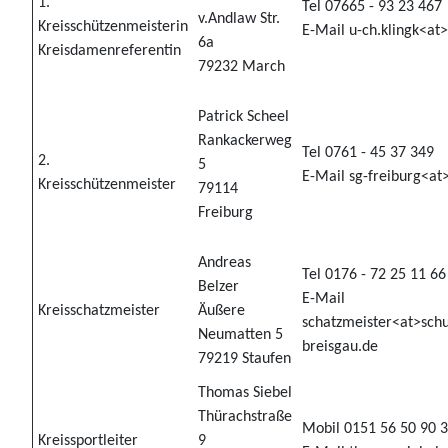
1.
Tel 07665 - 93 23 467
v.Andlaw Str.
Kreisschützenmeisterin
E-Mail u-ch.klingk<at
6a
Kreisdamenreferentin
79232 March
Patrick Scheel
Rankackerweg
Tel 0761 - 45 37 349
2.
5
E-Mail sg-freiburg<a
Kreisschützenmeister
79114
Freiburg
Andreas
Tel 0176 - 72 25 11 66
Belzer
E-Mail
Kreisschatzmeister
Äußere
schatzmeister<at>schu
Neumatten 5
breisgau.de
79219 Staufen
Thomas Siebel
Thürachstraße
Mobil 0151 56 50 90 
Kreissportleiter
9