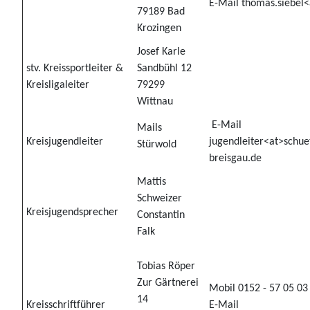
E-Mail thomas.siebel<
79189 Bad
Krozingen
Josef Karle
stv. Kreissportleiter &
Sandbühl 12
Kreisligaleiter
79299
Wittnau
E-Mail
Mails
Kreisjugendleiter
jugendleiter<at>schue
Stürwold
breisgau.de
Mattis
Schweizer
Kreisjugendsprecher
Constantin
Falk
Tobias Röper
Zur Gärtnerei
Mobil 0152 - 57 05 03
14
Kreisschriftführer
E-Mail