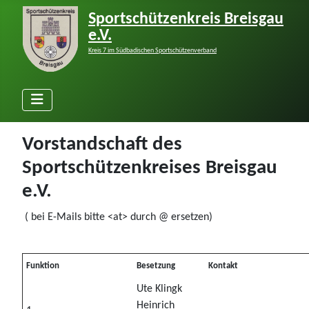
Sportschützenkreis Breisgau
e.V.
Kreis 7 im Südbadischen Sportschützenverband
Vorstandschaft des
Sportschützenkreises Breisgau
e.V.
( bei E-Mails bitte <at> durch @ ersetzen)
Funktion
Besetzung
Kontakt
Ute Klingk
Heinrich