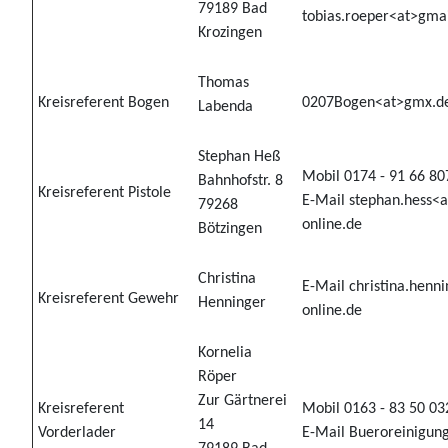
79189 Bad
tobias.roeper<at>gma
Krozingen
Thomas
Kreisreferent Bogen
0207Bogen<at>gmx.d
Labenda
Stephan Heß
Mobil 0174 - 91 66 80
Bahnhofstr. 8
Kreisreferent Pistole
E-Mail stephan.hess<a
79268
online.de
Bötzingen
Christina
E-Mail christina.henni
Kreisreferent Gewehr
Henninger
online.de
Kornelia
Röper
Zur Gärtnerei
Kreisreferent
Mobil 0163 - 83 50 03
14
Vorderlader
E-Mail Bueroreinigun