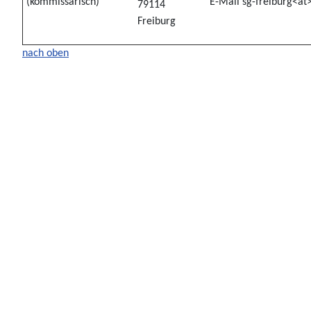
(kommissarisch)
E-Mail sg-freiburg<a
79114
Freiburg
nach oben