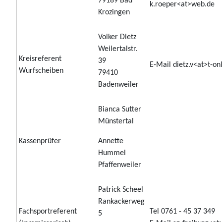
79189 Bad
k.roeper<at>web.de
Krozingen
Volker Dietz
Weilertalstr.
Kreisreferent
39
E-Mail dietz.v<at>t-on
Wurfscheiben
79410
Badenweiler
Bianca Sutter
Münstertal
Kassenprüfer
Annette
Hummel
Pfaffenweiler
Patrick Scheel
Rankackerweg
Fachsportreferent
Tel 0761 - 45 37 349
5